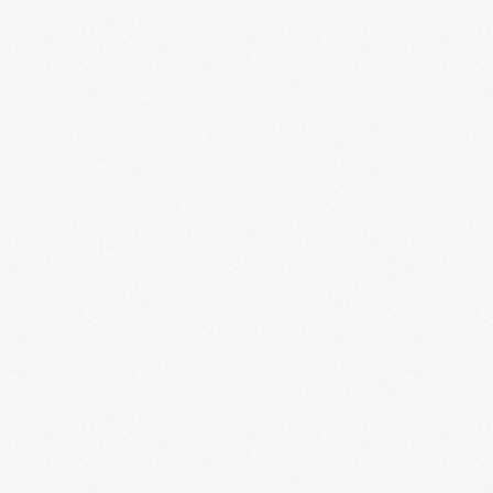
Дмитрий Скворцов: ассоциация с ЕС - брак с
разлагающейся старухой
Александр Горохов о "светлом" европейском
будущем Украины
Приговор предателям. Украина, 1943 год. Д/ф.
Открытие памятника императору Александру
III в Спасовом Скиту Харьковской области
Cвято-Успенская Николо-Васильевская
Обитель
Арктика: Россия вернулась...
"Русский фашист" в Киеве или глупая
провокация СБУ
Назар Стодоля. Х/ф
Максим Шевченко: правда и ложь о Великой
Отечественной войне
Пылающий август. Александр Сладков. Д/ф
"Священная война" в исполнении Елены
Ваенга