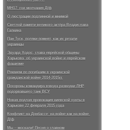
MH17: год молчания Д/ф
О люстрации подлинной и мнимой
Светлой памяти великого актёра Владислава
Галкина
Пан Туск, поляки помнят, как их резали
украинцы
Эдуард Ходос, глава еврейской общины
Харькова, об украинской войне и еврейском
фашизме
Реквием по погибшим в украинской
гражданской войне 2014-2015гг.
Похороны командира взвода разведки ЛНР,
подорвавшего танк ВСУ
Новая подлая провокация киевской хунты в
Харькове 22 февраля 2015 года
Конфликт на Донбассе: на войне как на войне.
Д/ф
Мы -- москали! Песня о главном