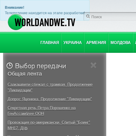
Внимание!
Телевидение находится на этапе разработки!
ГЛАВНАЯ
УКРАИНА
АРМЕНИЯ
МОЛДОВА
Общая лента
Саакашвили сбежал с трамвая. Продолжение
"Ликвидации"
Допрос Яценюка. Продолжение "Ликвидации"
Секретная речь Петра Порошенко на
ГенАссамблее ООН
Провокация по-американски. Сбитый "Боинг"
MH17. Д/ф