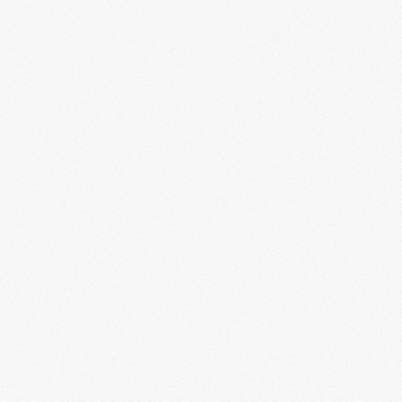
Николай Стариков в Донецке в дискуссии с
украинскими интеллигентами. Смеемся
вместе.
ZAVTRA 1. Аналитика правды из Украины
ZAVTRA 2. Аналитика правды из Украины
Правда о спецслужбах современной Молдовы
Могилы не молчат. Карателей не прощают. Д/
ф.
Авторская передача Олега Курдюкова
"Русская улица"
Огненный экипаж. Минск, 1941. Д/ф.
"Беларусь и Россию не согнуть!" Речь
президента Александра Лукашенко
Ликвидация Степана Бандеры. Д/ф
Премьера фильма. Адольф Гитлер. "Наука
убегать"
Прошло 14 лет: русские десантники вступают
в Косово