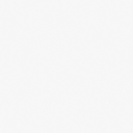
Внимание, Харьков и Юго-Восток Украины
наносят ответный удар по фашистам!
Полковник Разумовский: бандеровцы получат
такой отпор, что они его будут помнить
долго...
Геннадий Кернес, мэр Харькова: война с
Майданом
Михаил Добкин: война с Майданом-1
Михаил Добкин: война с Майданом-2
Вы не видели, как бандеровские фашисты
взяли Киев? ч.1
Вы не видели, как бандеровские фашисты
взяли Киев? ч.2
Что ждёт Украину в Европе?
История битвы за Украину. ч.1. Фильм А.
Кончаловского
История битвы за Украину. ч.2. Фильм А.
Кончаловского