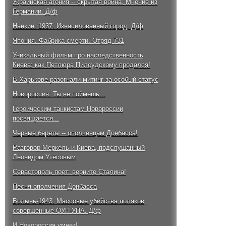
Украинская агония -- скрытая война. Мнение из
Германии. Д/ф
Нанкин. 1937. Изнасилованный город. Д/ф
Япония. Фабрика смерти. Отряд 731
Уникальный фильм про наследственность
Киева: как Петлюра Пилсудскому продался!
В Харькове разогнали митинг за особый статус
Новороссия: Ты не поймешь...
Героическим танкистам Новороссии
посвящается...
Черные береты -- ополченцам Донбасса!
Разговор Меркель и Киева, подслушанный
Леонидом Утёсовым
Севастополь поет: верните Сталина!
Песня ополчения Донбасса
Волынь-1943. Массовые убийства поляков,
совершенные ОУН-УПА. Д/ф
И Новороссия умеет!