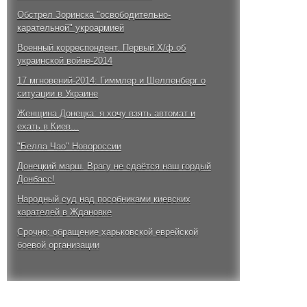
Обстрел Зоринска "освободительно-
карательной" укроармией
Военный корреспондент. Первый Х/ф об
украинской войне-2014
17 мгновений-2014: Гиммлер и Шелленберг о
ситуации в Украине
Женщина Донецка: я хочу взять автомат и
ехать в Киев...
"Белла Чао" Новороссии
Донецкий марш. Врагу не сдаётся наш гордый
Донбасс!
Народный суд над пособниками киевских
карателей в Ждановке
Срочно: обращение харьковской еврейской
боевой организации
Победный бой за аэропорт Донецка. 4 октября
2014 года
Ростислав Ищенко: для освобождения Киева