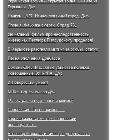
Украинская агония -- скрытая война. Мнение из
Германии. Д/ф
Нанкин. 1937. Изнасилованный город. Д/ф
Япония. Фабрика смерти. Отряд 731
Уникальный фильм про наследственность
Киева: как Петлюра Пилсудскому продался!
В Харькове разогнали митинг за особый статус
Песня ополчения Донбасса
Волынь-1943. Массовые убийства поляков,
совершенные ОУН-УПА. Д/ф
И Новороссия умеет!
MH17: год молчания Д/ф
О люстрации подлинной и мнимой
Новороссия: Ты не поймешь...
Героическим танкистам Новороссии
посвящается...
Разговор Меркель и Киева, подслушанный
Леонидом Утёсовым