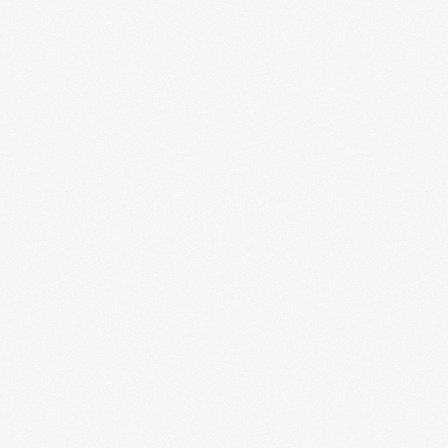
Латвия, которую мы потеряли. Режиссер
Александр Гапоненко. 2014 год. Д/ф
Русский медведь спасет Украину от
неминуемой гибели!
Жители города Родненское голыми руками
остановили танки на подходе к Славянску!
СБУ арестовывает агента ФСБ в Киеве!
Севастополь останется русским! Городницкий
Польша, проснись! Одесса рассказывает про
зверства бандеровцев на Волыни
Бандеровцев гоняют по Харькову
Многотысячный марш в Одессе 23 февраля
2014 года
Митинг в Одессе 23 февраля 2014 года
Отлов "смелых" боевиков Майдана в Одессе
21 февраля 2014 года
Занавес поднят: "Беркут" взял в плен
наемника США!