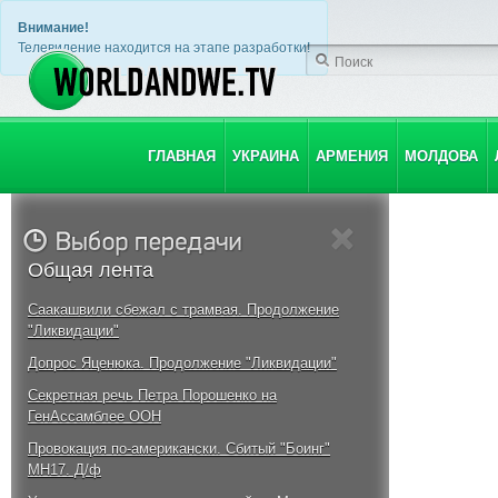
Внимание!
Телевидение находится на этапе разработки!
ГЛАВНАЯ
УКРАИНА
АРМЕНИЯ
МОЛДОВА
Общая лента
Саакашвили сбежал с трамвая. Продолжение
"Ликвидации"
Допрос Яценюка. Продолжение "Ликвидации"
Секретная речь Петра Порошенко на
ГенАссамблее ООН
Провокация по-американски. Сбитый "Боинг"
MH17. Д/ф