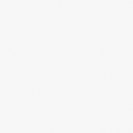
Внимание, Харьков и Юго-Восток Украины
наносят ответный удар по фашистам!
Полковник Разумовский: бандеровцы получат
такой отпор, что они его будут помнить
долго...
Геннадий Кернес, мэр Харькова: война с
Майданом
Михаил Добкин: война с Майданом-1
Михаил Добкин: война с Майданом-2
Вы не видели, как бандеровские фашисты
взяли Киев? ч.1
Вы не видели, как бандеровские фашисты
взяли Киев? ч.2
Что ждёт Украину в Европе?
История битвы за Украину. ч.1. Фильм А.
Кончаловского
История битвы за Украину. ч.2. Фильм А.
Кончаловского