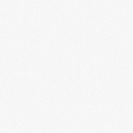
Николай Стариков в Донецке в дискуссии с
украинскими интеллигентами. Смеемся
вместе.
ZAVTRA 1. Аналитика правды из Украины
ZAVTRA 2. Аналитика правды из Украины
Правда о спецслужбах современной Молдовы
Могилы не молчат. Карателей не прощают. Д/
ф.
Авторская передача Олега Курдюкова
"Русская улица"
Огненный экипаж. Минск, 1941. Д/ф.
"Беларусь и Россию не согнуть!" Речь
президента Александра Лукашенко
Ликвидация Степана Бандеры. Д/ф
Премьера фильма. Адольф Гитлер. "Наука
убегать"
Прошло 14 лет: русские десантники вступают
в Косово