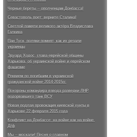
Черные береты -- ополченцам Донбасса!
Севастополь поет: верните Сталина!
Светлой памяти великого актёра Владислава
Галкина
Пан Туск, поляки помнят, как их резали
украинцы
Эдуард Ходос, глава еврейской общины
Харькова, об украинской войне и еврейском
фашизме
Реквием по погибшим в украинской
гражданской войне 2014-2015гг.
Похороны командира взвода разведки ЛНР,
подорвавшего танк ВСУ
Новая подлая провокация киевской хунты в
Харькове 22 февраля 2015 года
Конфликт на Донбассе: на войне как на войне.
Д/ф
Мы -- москали! Песня о главном