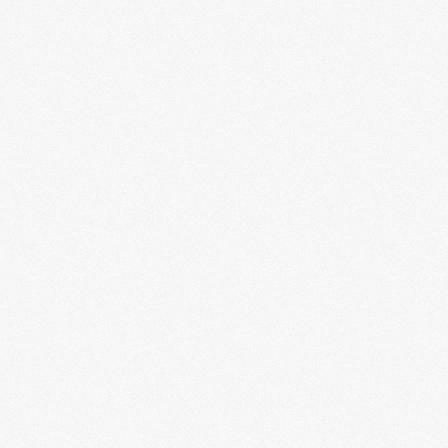
Дмитрий Скворцов: ассоциация с ЕС - брак с
разлагающейся старухой
Александр Горохов о "светлом" европейском
будущем Украины
Приговор предателям. Украина, 1943 год. Д/ф.
Открытие памятника императору Александру
III в Спасовом Скиту Харьковской области
Cвято-Успенская Николо-Васильевская
Обитель
Арктика: Россия вернулась...
"Русский фашист" в Киеве или глупая
провокация СБУ
Назар Стодоля. Х/ф
Максим Шевченко: правда и ложь о Великой
Отечественной войне
Пылающий август. Александр Сладков. Д/ф
"Священная война" в исполнении Елены
Ваенга