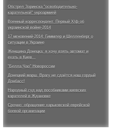
Обстрел Зоринска "освободительно-
карательной" укроармией
Военный корреспондент. Первый Х/ф об
украинской войне-2014
17 мгновений-2014: Гиммлер и Шелленберг о
ситуации в Украине
Женщина Донецка: я хочу взять автомат и
ехать в Киев...
"Белла Чао" Новороссии
Донецкий марш. Врагу не сдаётся наш гордый
Донбасс!
Народный суд над пособниками киевских
карателей в Ждановке
Срочно: обращение харьковской еврейской
боевой организации
Победный бой за аэропорт Донецка. 4 октября
2014 года
Ростислав Ищенко: для освобождения Киева