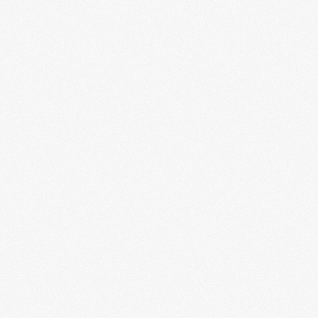
Латвия, которую мы потеряли. Режиссер
Александр Гапоненко. 2014 год. Д/ф
Русский медведь спасет Украину от
неминуемой гибели!
Жители города Родненское голыми руками
остановили танки на подходе к Славянску!
СБУ арестовывает агента ФСБ в Киеве!
Севастополь останется русским! Городницкий
Польша, проснись! Одесса рассказывает про
зверства бандеровцев на Волыни
Бандеровцев гоняют по Харькову
Многотысячный марш в Одессе 23 февраля
2014 года
Митинг в Одессе 23 февраля 2014 года
Отлов "смелых" боевиков Майдана в Одессе
21 февраля 2014 года
Занавес поднят: "Беркут" взял в плен
наемника США!