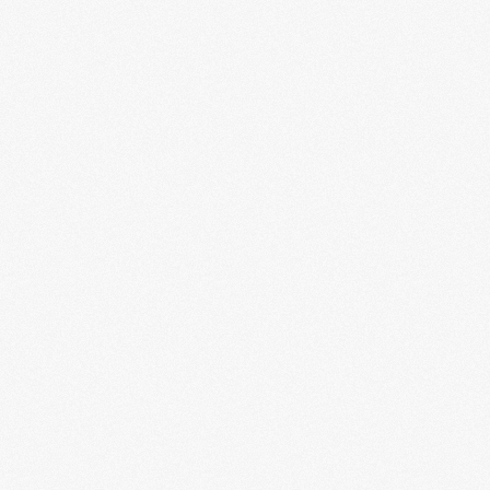
Николай Стариков в Донецке в дискуссии с
украинскими интеллигентами. Смеемся
вместе.
ZAVTRA 1. Аналитика правды из Украины
ZAVTRA 2. Аналитика правды из Украины
Правда о спецслужбах современной Молдовы
Могилы не молчат. Карателей не прощают. Д/
ф.
Авторская передача Олега Курдюкова
"Русская улица"
Огненный экипаж. Минск, 1941. Д/ф.
"Беларусь и Россию не согнуть!" Речь
президента Александра Лукашенко
Ликвидация Степана Бандеры. Д/ф
Премьера фильма. Адольф Гитлер. "Наука
убегать"
Прошло 14 лет: русские десантники вступают
в Косово