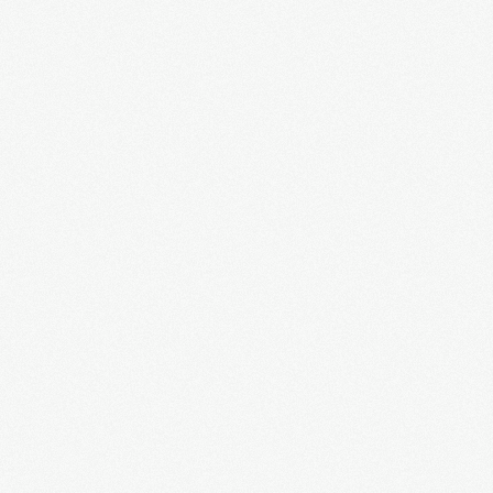
Внимание, Харьков и Юго-Восток Украины
наносят ответный удар по фашистам!
Полковник Разумовский: бандеровцы получат
такой отпор, что они его будут помнить
долго...
Геннадий Кернес, мэр Харькова: война с
Майданом
Михаил Добкин: война с Майданом-1
Михаил Добкин: война с Майданом-2
Вы не видели, как бандеровские фашисты
взяли Киев? ч.1
Вы не видели, как бандеровские фашисты
взяли Киев? ч.2
Что ждёт Украину в Европе?
История битвы за Украину. ч.1. Фильм А.
Кончаловского
История битвы за Украину. ч.2. Фильм А.
Кончаловского