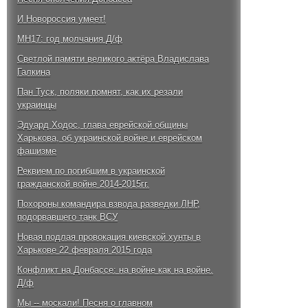
И Новороссия умеет!
MH17: год молчания Д/ф
Светлой памяти великого актёра Владислава
Галкина
Пан Туск, поляки помнят, как их резали
украинцы
Эдуард Ходос, глава еврейской общины
Харькова, об украинской войне и еврейском
фашизме
Реквием по погибшим в украинской
гражданской войне 2014-2015гг.
Похороны командира взвода разведки ЛНР,
подорвавшего танк ВСУ
Новая подлая провокация киевской хунты в
Харькове 22 февраля 2015 года
Конфликт на Донбассе: на войне как на войне.
Д/ф
Мы -- москали! Песня о главном