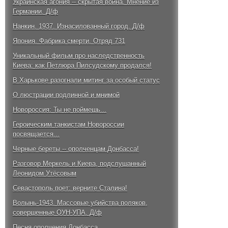
Украинская агония -- скрытая война. Мнение из
Германии. Д/ф
Нанкин. 1937. Изнасилованный город. Д/ф
Япония. Фабрика смерти. Отряд 731
Уникальный фильм про наследственность
Киева: как Петлюра Пилсудскому продался!
В Харькове разогнали митинг за особый статус
О люстрации подлинной и мнимой
Новороссия: Ты не поймешь...
Героическим танкистам Новороссии
посвящается...
Черные береты -- ополченцам Донбасса!
Разговор Меркель и Киева, подслушанный
Леонидом Утёсовым
Севастополь поет: верните Сталина!
Волынь-1943. Массовые убийства поляков,
совершенные ОУН-УПА. Д/ф
Песня ополчения Донбасса