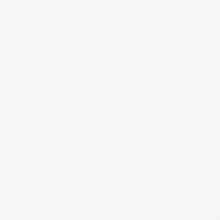
Дмитрий Скворцов: ассоциация с ЕС - брак с
разлагающейся старухой
Александр Горохов о "светлом" европейском
будущем Украины
Приговор предателям. Украина, 1943 год. Д/ф.
Открытие памятника императору Александру
III в Спасовом Скиту Харьковской области
Cвято-Успенская Николо-Васильевская
Обитель
Арктика: Россия вернулась...
"Русский фашист" в Киеве или глупая
провокация СБУ
Назар Стодоля. Х/ф
Максим Шевченко: правда и ложь о Великой
Отечественной войне
Пылающий август. Александр Сладков. Д/ф
"Священная война" в исполнении Елены
Ваенга