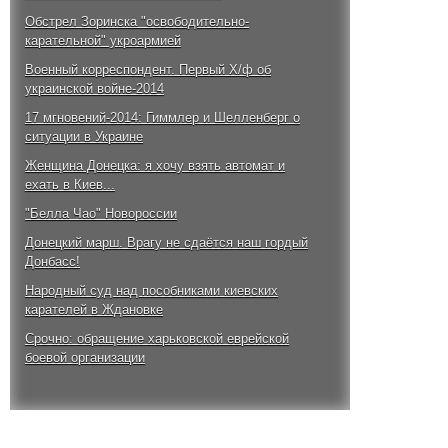
Обстрел Зоринска "освободительно-
карательной" укроармией
Военный корреспондент. Первый Х/ф об
украинской войне-2014
17 мгновений-2014: Гиммлер и Шелленберг о
ситуации в Украине
Женщина Донецка: я хочу взять автомат и
ехать в Киев...
"Белла Чао" Новороссии
Донецкий марш. Врагу не сдаётся наш гордый
Донбасс!
Народный суд над пособниками киевских
карателей в Ждановке
Срочно: обращение харьковской еврейской
боевой организации
Победный бой за аэропорт Донецка. 4 октября
2014 года
Ростислав Ищенко: для освобождения Киева