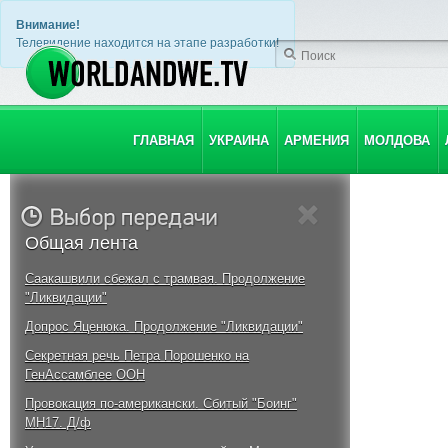
Внимание!
Телевидение находится на этапе разработки!
ГЛАВНАЯ
УКРАИНА
АРМЕНИЯ
МОЛДОВА
Общая лента
Саакашвили сбежал с трамвая. Продолжение
"Ликвидации"
Допрос Яценюка. Продолжение "Ликвидации"
Секретная речь Петра Порошенко на
ГенАссамблее ООН
Провокация по-американски. Сбитый "Боинг"
MH17. Д/ф